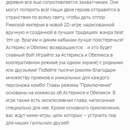
деревня все еще сопротивляется захватчикам. Они
могут потерять все! Наши двое героев отправятся в
странствия по всему свету, чтобы дать отпор
Римской империи в новой 2D-игре, нарисованной
вручную и созданной в лучших традициях жанра beat
'em up. Врагам и диким кабанам лучше поостеречься!
Астерикс и Обеликс возвращаются... и это будет
славный бой! Играйте за Астерикса и Обеликса в
кооперативном режиме (на одном экране) с родными
или друзьями! Побейте тысячи римлян благодаря
множеству приемов и уникальных для каждого
персонажа комбо! Главы режима "Приключение"
основаны на комиксах об Астериксе и Обеликсе. В
игре также есть эксклюзивная глава, написанная
специально для нее. Кроме основного приключения,
вас ждут мини-игры, цель которых – устроить пир
для наших галльских друзей!